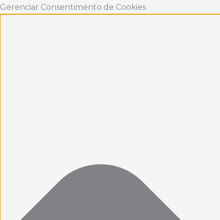
Ir
Funcional
Marketing
Estatísticas
Preferências
Gerenciar Consentimento de Cookies
para
o
conteúdo